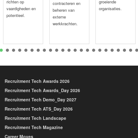
richten op
groeiende
contracteren en
vaardigheden en
organisaties.
beheren van
potentieel.
externe
werkkrachten.
1
2
3
4
5
6
7
8
9
10
11
12
13
14
15
16
1
Recruitment Tech Awards 2026
Recruitment Tech Awards_Day 2026
Recruitment Tech Demo_Day 2027
Recruitment Tech ATS_Day 2026
Recruitment Tech Landscape
Recruitment Tech Magazine
Career Moves