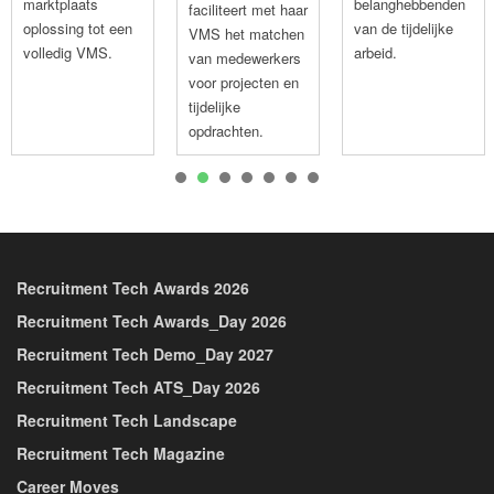
marktplaats
belanghebbenden
faciliteert met haar
oplossing tot een
van de tijdelijke
VMS het matchen
volledig VMS.
arbeid.
van medewerkers
voor projecten en
tijdelijke
opdrachten.
1
2
3
4
5
6
7
Recruitment Tech Awards 2026
Recruitment Tech Awards_Day 2026
Recruitment Tech Demo_Day 2027
Recruitment Tech ATS_Day 2026
Recruitment Tech Landscape
Recruitment Tech Magazine
Career Moves