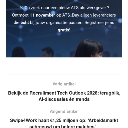
🎯 Op zoek naar een nieuw ATS als werkgever ?
Ontmoet
11 november
op ATS_Day alleen leveranciers
die
écht
bij jouw organisatie passen. Registreer je nu
gratis
!
Vorig artikel
Bekijk de Recruitment Tech Outlook 2026: terugblik,
AI-discussies én trends
Volgend artikel
Swipe4Work haalt €1,25 miljoen op: ‘Arbeidsmarkt
schreeuwt om betere matches’