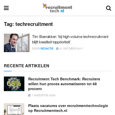
Tag:
techrecruitment
Tim Boerakker: ‘bij high volume techrecruitment
blijft kwaliteit topprioriteit’
DOOR
REDACTIE
31 OKTOBER 2017
RECENTE ARTIKELEN
Recruitment Tech Benchmark: Recruiters
willen hun proces automatiseren tot 68
procent
7 AUGUSTUS 2026
Plaats vacatures over recruitmenttechnologie
op Recruitmenttech.nl