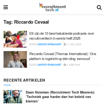
Tag:
Riccardo Cevaal
Dít zijn de 10 best-beluisterde podcasts over
recruitmenttech in eerste helft 2025
DOOR
JASPER SPANJAART
17 JULI 2025
Riccardo Cevaal (Thomas International): ‘Ons
platform is ingericht op één ding: eenvoud’
DOOR
JASPER SPANJAART
2 JUNI 2025
RECENTE ARTIKELEN
Daan Huisman (Recruitment Tech Masters):
‘Techniek gaat harder dan het beleid van
klanten’