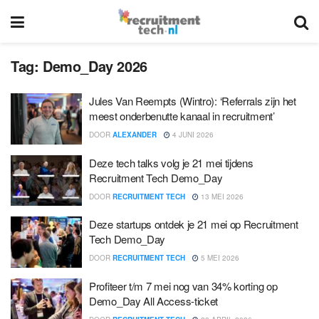
Tag:
Demo_Day 2026
Jules Van Reempts (Wintro): ‘Referrals zijn het
meest onderbenutte kanaal in recruitment’
DOOR
ALEXANDER
4 JUNI 2026
Deze tech talks volg je 21 mei tijdens
Recruitment Tech Demo_Day
DOOR
RECRUITMENT TECH
13 MEI 2026
Deze startups ontdek je 21 mei op Recruitment
Tech Demo_Day
DOOR
RECRUITMENT TECH
5 MEI 2026
Profiteer t/m 7 mei nog van 34% korting op
Demo_Day All Access-ticket