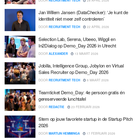
DOOR
RECRUITMENT TECH
28 APRIL 2026
Jan Willem Jansen (DataChecker): ‘Je kunt de
identiteit niet meer zelf controleren’
DOOR
RECRUITMENT TECH
22 APRIL 2026
Selection Lab, Serena, Ubeeo, Wiggli en
In2Dialog op Demo_Day 2026 in Utrecht
DOOR
ALEXANDER
13 MAART 2026
Jobilla, Intelligence Group, Jobylon en Virtual
Sales Recruiter op Demo_Day 2026
DOOR
RECRUITMENT TECH
6 MAART 2026
Teamticket Demo_Day: 4e persoon gratis én
gereserveerde lunchtafel
DOOR
REDACTIE
23 FEBRUARI 2026
Stem op jouw favoriete startup in de Startup Pitch
2026
DOOR
MARTIJN HEMMINGA
17 FEBRUARI 2026