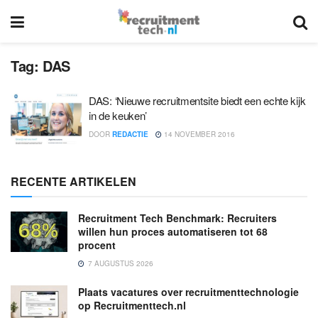
Tag:
DAS
DAS: ‘Nieuwe recruitmentsite biedt een echte kijk
in de keuken’
DOOR
REDACTIE
14 NOVEMBER 2016
RECENTE ARTIKELEN
Recruitment Tech Benchmark: Recruiters
willen hun proces automatiseren tot 68
procent
7 AUGUSTUS 2026
Plaats vacatures over recruitmenttechnologie
op Recruitmenttech.nl