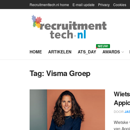
Recruitmenttech.nl home
E-mail update
Privacy
Cookies
NIEUW!
HOME
ARTIKELEN
ATS_DAY
AWARDS
Tag:
Visma Groep
Wiets
Appic
DOOR
JA
Wietske 
van Appic