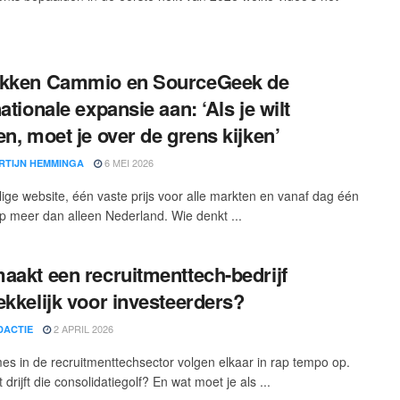
akken Cammio en SourceGeek de
ationale expansie aan: ‘Als je wilt
en, moet je over de grens kijken’
6 MEI 2026
RTIJN HEMMINGA
lige website, één vaste prijs voor alle markten en vanaf dag één
op meer dan alleen Nederland. Wie denkt ...
aakt een recruitmenttech-bedrijf
ekkelijk voor investeerders?
2 APRIL 2026
DACTIE
s in de recruitmenttechsector volgen elkaar in rap tempo op.
drijft die consolidatiegolf? En wat moet je als ...