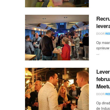
Recru
lever
DOOR
RE
Op maand
opnieuw 
...
Lever
febru
Meet
DOOR
RE
Op dinsd
de Indus