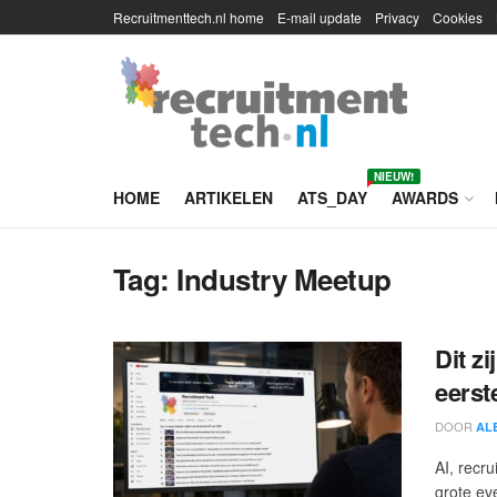
Recruitmenttech.nl home
E-mail update
Privacy
Cookies
NIEUW!
HOME
ARTIKELEN
ATS_DAY
AWARDS
Tag:
Industry Meetup
Dit z
eerst
DOOR
AL
AI, recr
grote ev