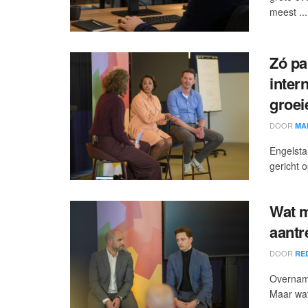
meest ...
Zó p
intern
groei
DOOR
MA
Engelsta
gericht 
Wat m
aantr
DOOR
RE
Overname
Maar wat 