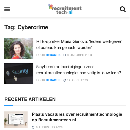
Tag:
Cybercrime
RTE-spreker Maria Genova: ‘Iedere werkgever
of bureau kan gehackt worden’
DOOR
REDACTIE
3 OKTOBER 2023
5 cybercrime-bedreigingen voor
recruitmenttechnologie: hoe veilig is jouw tech?
DOOR
REDACTIE
12 APRIL 2023
RECENTE ARTIKELEN
Plaats vacatures over recruitmenttechnologie
op Recruitmenttech.nl
6 AUGUSTUS 2026