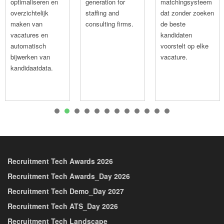
optimaliseren en
generation for
matchingsysteem
overzichtelijk
staffing and
dat zonder zoeken
maken van
consulting firms.
de beste
vacatures en
kandidaten
automatisch
voorstelt op elke
bijwerken van
vacature.
kandidaatdata.
1
2
3
4
5
6
7
8
9
10
Recruitment Tech Awards 2026
Recruitment Tech Awards_Day 2026
Recruitment Tech Demo_Day 2027
Recruitment Tech ATS_Day 2026
Recruitment Tech Landscape