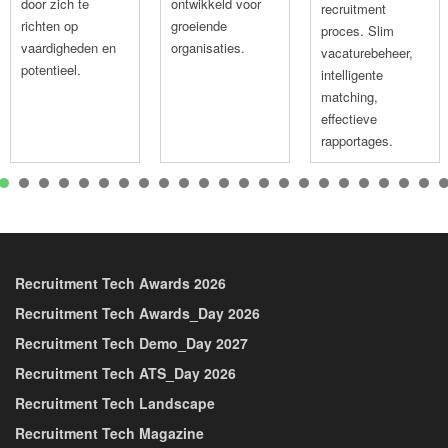
door zich te
ontwikkeld voor
recruitment
richten op
groeiende
proces. Slim
vaardigheden en
organisaties.
vacaturebeheer,
potentieel.
intelligente
matching,
effectieve
rapportages.
1
2
3
4
5
6
7
8
9
10
11
12
13
14
15
16
1
Recruitment Tech Awards 2026
Recruitment Tech Awards_Day 2026
Recruitment Tech Demo_Day 2027
Recruitment Tech ATS_Day 2026
Recruitment Tech Landscape
Recruitment Tech Magazine