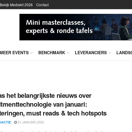
Bekijk Mediakit 2026
Contact
MEER EVENTS
BENCHMARK
LEVERANCIERS
LANDS
as het belangrijkste nieuws over
itmenttechnologie van januari:
teringen, must reads & tech hotspots
31 JANUARI 2020
DACTIE