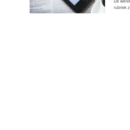
De werel
rubriek 