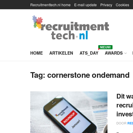
Recruitmenttech.nl home
E-mail update
Privacy
Cookies
NIEUW!
HOME
ARTIKELEN
ATS_DAY
AWARDS
Tag:
cornerstone ondemand
Dit w
recru
inves
DOOR
RE