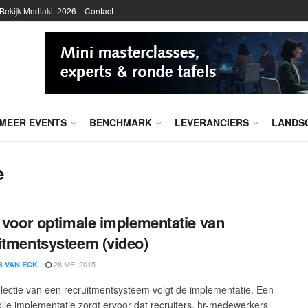
Bekijk Mediakit 2026
Contact
MEER EVENTS
BENCHMARK
LEVERANCIERS
LANDS
e
s voor optimale implementatie van
itmentsysteem (video)
28 MEI 2015
B VAN ECK
lectie van een recruitmentsysteem volgt de implementatie. Een
lle implementatie zorgt ervoor dat recruiters, hr-medewerkers