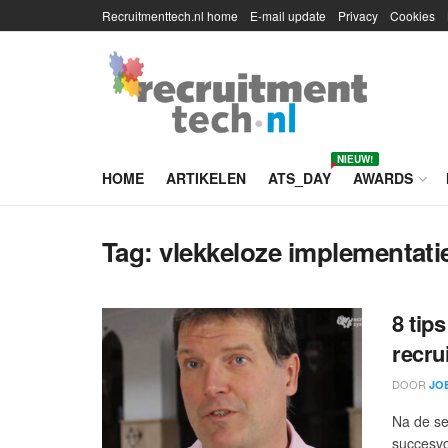
Recruitmenttech.nl home
E-mail update
Privacy
Cookies
NIEUW!
HOME
ARTIKELEN
ATS_DAY
AWARDS
Tag:
vlekkeloze implementati
8 tip
recru
DOOR
JO
Na de se
succesvo