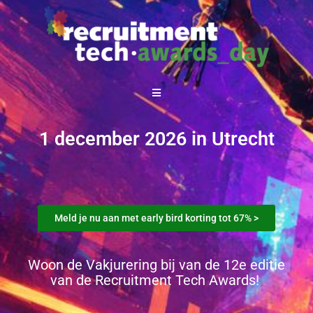
1 december 2026 in Utrecht
Meld je nu aan met early bird korting tot 67% >
Woon de Vakjurering bij van de 12e editie
van de Recruitment Tech Awards!