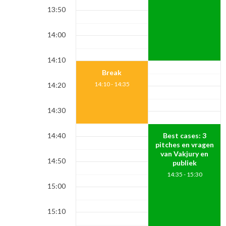
13:50
14:00
14:10
Break
Break
14:10 - 14:35
14:10 - 14:35
14:20
14:30
14:40
Best cases: 3
pitches en vragen
van Vakjury en
14:50
publiek
14:35 - 15:30
15:00
15:10