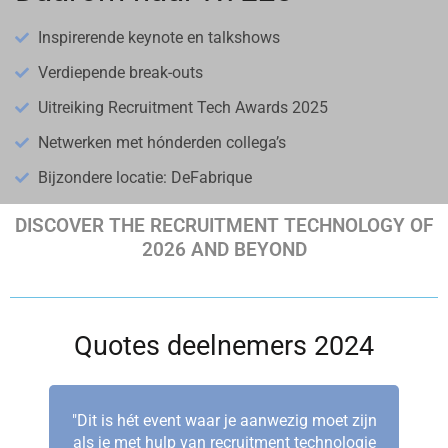
Inspirerende keynote en talkshows
Verdiepende break-outs
Uitreiking Recruitment Tech Awards 2025
Netwerken met hónderden collega’s
Bijzondere locatie: DeFabrique
DISCOVER THE RECRUITMENT TECHNOLOGY OF
2026 AND BEYOND
Quotes deelnemers 2024
"Dit is hét event waar je aanwezig moet zijn
als je met hulp van recruitment technologie