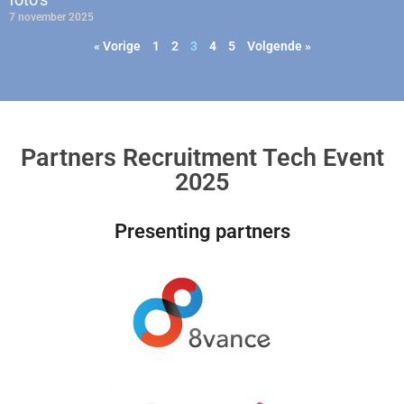
7 november 2025
« Vorige
1
2
3
4
5
Volgende »
Partners Recruitment Tech Event
2025
Presenting partners