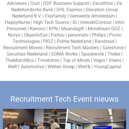
Adviseurs | Cruit | DDF Business Support | Decathlon | De
Nederlandsche Bank | DHL Express | Elevation Group
Nederland B.V. | Flexfamily | Gemeente Amsterdam |
HappyNurse | High Tech Source | IG | InteraktContour | Intro
Personeel | Kenonz | KPN | Maandag® | Mondriaan GGZ |
Novyx | ObjectivEye | Partou | personato | Philips | Picnic
Technologies | PIDZ | Politie Nederland | Randstad |
Recruitment Moves | Recruitment Tech Masters | Salesforce |
Securitas Nederland | SOMA Works | Spadework | Thebe |
TheMatchBox | Timetohire | Top of Minds | Vegro | Vitens |
WeR1 Automotive | Welten Groep | Werf& | YoungCapital
Recruitment Tech Event nieuws