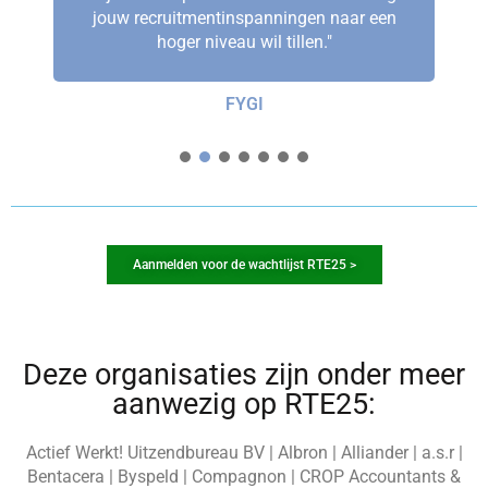
jouw recruitmentinspanningen naar een
hoger niveau wil tillen."
FYGI
1
2
3
4
5
6
7
Aanmelden voor de wachtlijst RTE25 >
Deze organisaties zijn onder meer
aanwezig op RTE25:
Actief Werkt! Uitzendbureau BV | Albron | Alliander | a.s.r |
Bentacera | Byspeld | Compagnon | CROP Accountants &