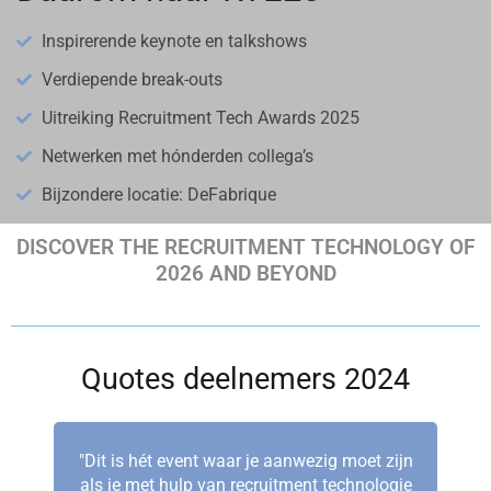
Inspirerende keynote en talkshows
Verdiepende break-outs
Uitreiking Recruitment Tech Awards 2025
Netwerken met hónderden collega’s
Bijzondere locatie: DeFabrique
DISCOVER THE RECRUITMENT TECHNOLOGY OF
2026 AND BEYOND
Quotes deelnemers 2024
"Dit is hét event waar je aanwezig moet zijn
als je met hulp van recruitment technologie