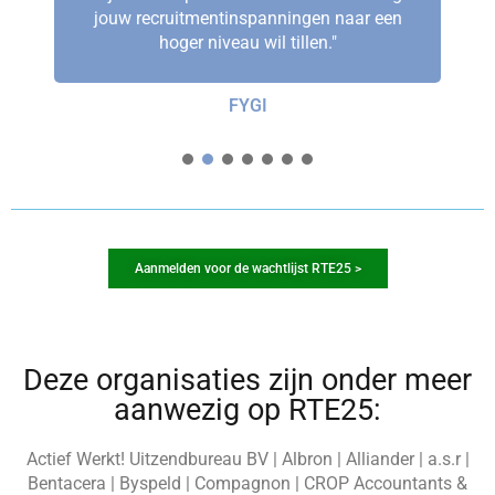
jouw recruitmentinspanningen naar een
hoger niveau wil tillen."
FYGI
1
2
3
4
5
6
7
Aanmelden voor de wachtlijst RTE25 >
Deze organisaties zijn onder meer
aanwezig op RTE25:
Actief Werkt! Uitzendbureau BV | Albron | Alliander | a.s.r |
Bentacera | Byspeld | Compagnon | CROP Accountants &