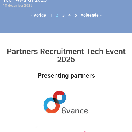
18 december 2025
« Vorige
1
2
3
4
5
Volgende »
Partners Recruitment Tech Event
2025
Presenting partners