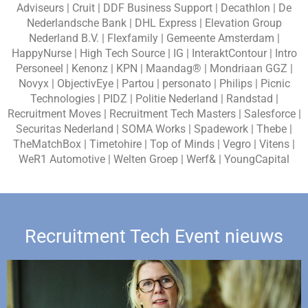
Adviseurs | Cruit | DDF Business Support | Decathlon | De
Nederlandsche Bank | DHL Express | Elevation Group
Nederland B.V. | Flexfamily | Gemeente Amsterdam |
HappyNurse | High Tech Source | IG | InteraktContour | Intro
Personeel | Kenonz | KPN | Maandag® | Mondriaan GGZ |
Novyx | ObjectivEye | Partou | personato | Philips | Picnic
Technologies | PIDZ | Politie Nederland | Randstad |
Recruitment Moves | Recruitment Tech Masters | Salesforce |
Securitas Nederland | SOMA Works | Spadework | Thebe |
TheMatchBox | Timetohire | Top of Minds | Vegro | Vitens |
WeR1 Automotive | Welten Groep | Werf& | YoungCapital
Recruitment Tech Event nieuws