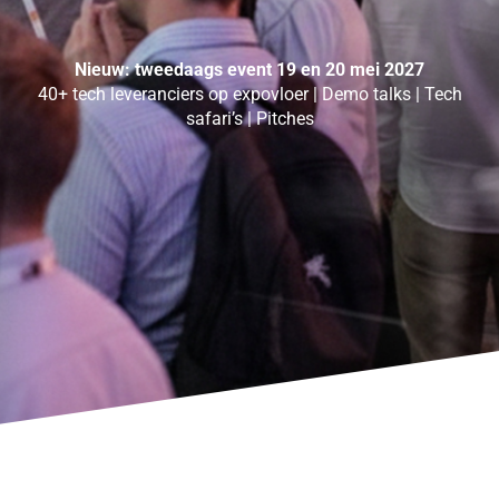
Nieuw: tweedaags event 19 en 20 mei 2027
40+ tech leveranciers op expovloer | Demo talks | Tech
safari’s | Pitches