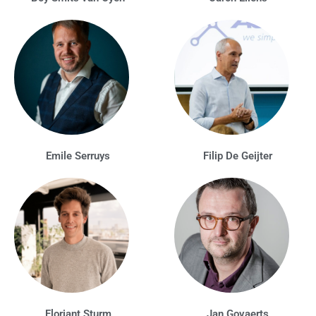
Emile Serruys
Filip De Geijter
Floriant Sturm
Jan Govaerts